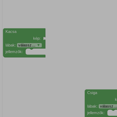
Kacsa
kép:
lábak:
válassz…
▼
jellemzők:
Csiga
k
lábak:
válassz
jellemzők: