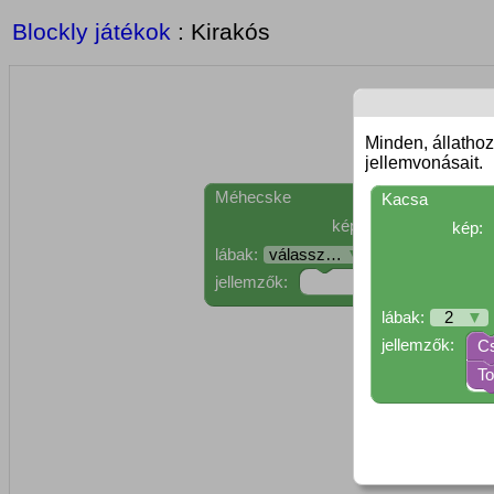
Blockly játékok
: Kirakós
Minden, állathoz
jellemvonásait.
Méhecske
Kacsa
kép:
kép:
lábak:
válassz…
▼
jellemzők:
lábak:
2
▼
jellemzők:
C
To